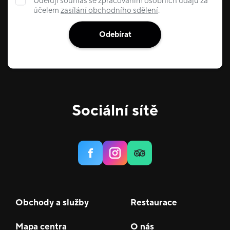
Uděluji souhlas se zpracováním osobních údajů za
účelem
zasílání obchodního sdělení
.
Odebírat
Sociální sítě
Obchody a služby
Restaurace
Mapa centra
O nás