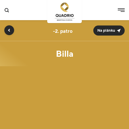
-2.
Na plánku
Billa