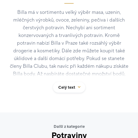
Billa má v sortimentu velký výběr masa, uzenin,
mléčných výrobků, ovoce, zeleniny, pečiva i dalších
čerstvých potravin. Nechybí ani sortiment
konzervovaných a trvanlivých potravin. Kromě
potravin nabízí Billa v Praze také rozsáhlý výběr
drogerie a kosmetiky. Dále zde můžete koupit také
úklidové a další domácí potřeby. Pokud se stanete
členy Billa Clubu, tak navíc při každém nákupu získáte
Billa body. Až nasbíráte dostatečné množství bodů,
můžete si vybrané výrobky pořídit ještě levněji.
Celý text
Další z kategorie
Potraviny