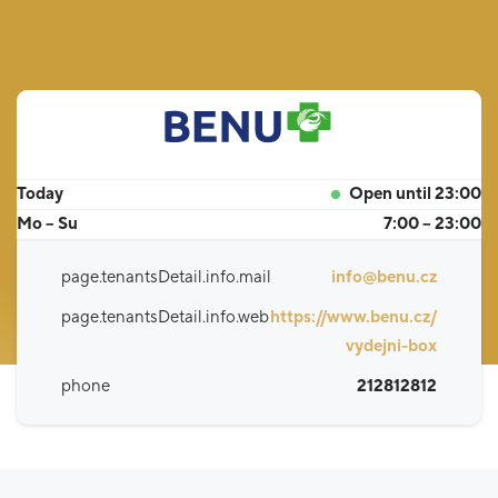
Today
Open until 23:00
Mo – Su
7:00 – 23:00
page.tenantsDetail.info.mail
info@benu.cz
page.tenantsDetail.info.web
https://www.benu.cz/
vydejni-box
phone
212812812