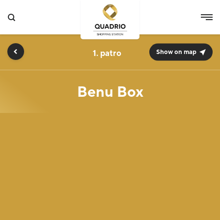
1.
Show on map
Benu Box