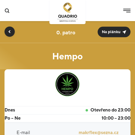
0.
Na plánku
Hempo
Dnes
Otevřeno do 23:00
Po – Ne
10:00 – 23:00
E-mail
makrflex@sezna.cz