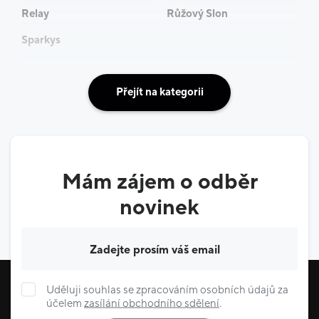
Relay
Růžový Slon
Sparkys
Přejít na kategorii
Mám zájem o odběr
novinek
Váš e-mail
Uděluji souhlas se zpracováním osobních údajů za
účelem
zasílání obchodního sdělení
.