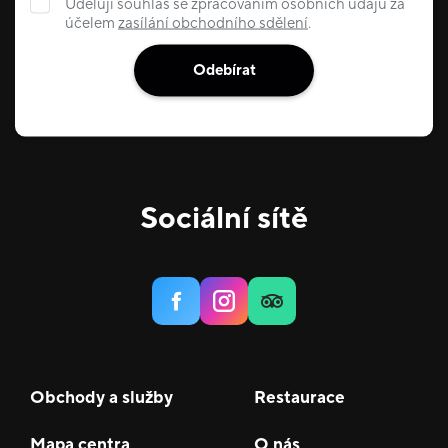
Uděluji souhlas se zpracováním osobních údajů za
účelem
zasílání obchodního sdělení
.
Odebírat
Sociální sítě
Obchody a služby
Restaurace
Mapa centra
O nás