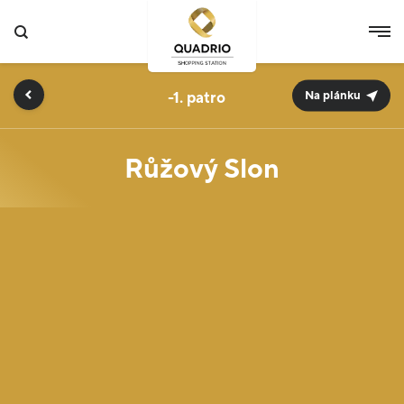
-1.
Na plánku
Růžový Slon