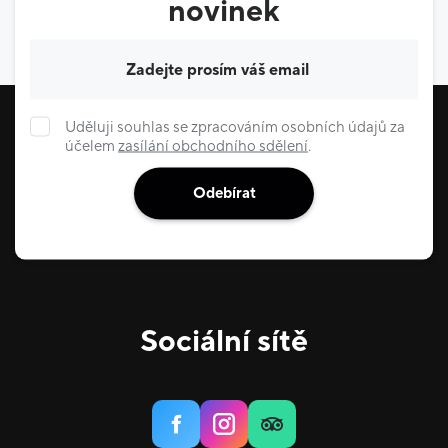
novinek
Váš e-mail
Uděluji souhlas se zpracováním osobních údajů za
účelem
zasílání obchodního sdělení
.
Odebírat
Sociální sítě