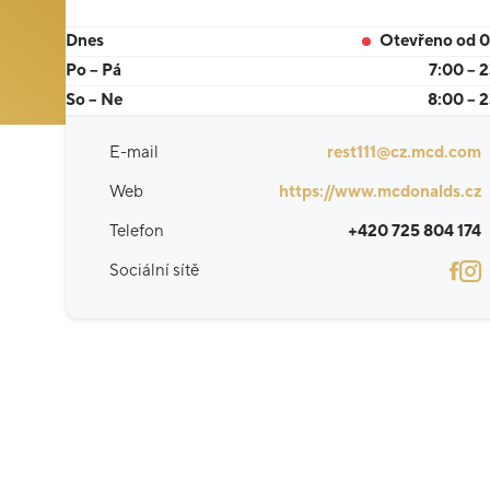
Dnes
Otevřeno od 
Po – Pá
7:00 – 
So – Ne
8:00 – 
E-mail
rest111@cz.mcd.com
Web
https://www.mcdonalds.cz
Telefon
+420 725 804 174
Sociální sítě