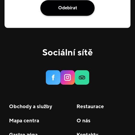
klidný nákup v příjemném prostředí prodejny.
Odebírat
Věříme, že se nám podaří naplnit Vaše představy o
vkusném a útulném domově.
Sociální sítě
Obchody a služby
Restaurace
Mapa centra
O nás
Gastro zóna
Kontakty