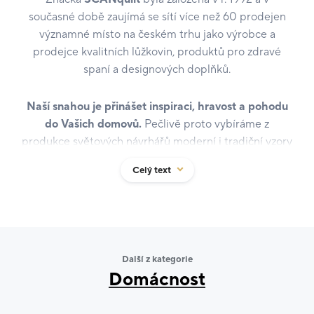
současné době zaujímá se sítí více než 60 prodejen
významné místo na českém trhu jako výrobce a
prodejce kvalitních lůžkovin, produktů pro zdravé
spaní a designových doplňků.
Naší snahou je přinášet inspiraci, hravost a pohodu
do Vašich domovů.
Pečlivě proto vybíráme z
produkce světových návrhářů moderní i tradiční vzory
na ložní povlečení. Kolekce SCANquilt se 700
Celý text
variacemi vzorů a barev povlečení je v současné době
nejširší na trhu v ČR.
Přikrývky a polštáře SCANquilt s výplní z dutých
vláken jsou oblíbené pro svoji lehkost, hřejivost a
Další z kategorie
snadnou údržbu. Při výrobě výplňového rouna z
Domácnost
prostorově tvarovaných dutých vláken nepoužíváme
žádné chemikálie, proto si přikrývky zachovávají