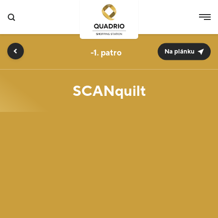
-1.
Na plánku
SCANquilt