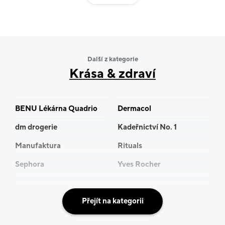
Nabízíme kompletní služby v oblasti krásy: precizní
manikúru a pedikúru, modeláž umělých nehtů,
intenzivní péči o pokožku rukou, prodlužování řas a
kosmetickou úpravu obočí.
Další z kategorie
Krása & zdraví
BENU Lékárna Quadrio
Dermacol
dm drogerie
Kadeřnictví No. 1
Manufaktura
Rituals
Sephora
Yves Rocher
Přejít na kategorii