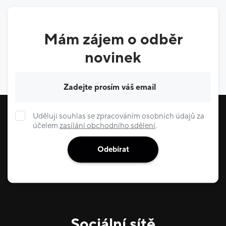
Mám zájem o odběr
novinek
Váš e-mail
Uděluji souhlas se zpracováním osobních údajů za
účelem
zasílání obchodního sdělení
.
Odebírat
Sociální sítě