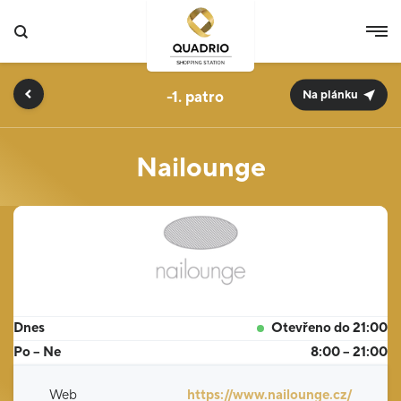
-1.
Na plánku
Nailounge
Dnes
Otevřeno do 21:00
Po – Ne
8:00 – 21:00
Web
https://www.nailounge.cz/