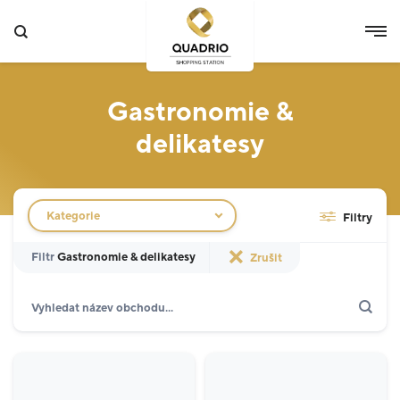
Gastronomie &
delikatesy
Filtr obchodů
Kategorie
Filtry
Filtr
Gastronomie & delikatesy
Zrušit
Hledat
Zobrazit jen akce
Specializované prodejny
12
Potraviny
3