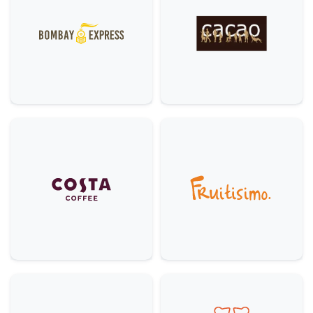
Móda
5
Ostatní
5
Krása & zdraví
9
Domácnost
3
Služby
6
Gastronomie & delikatesy
22