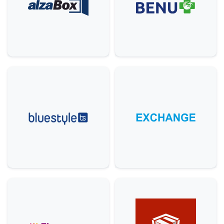
Ostatní
5
Krása & zdraví
9
Domácnost
3
Služby
6
Gastronomie & delikatesy
22