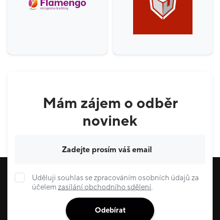
Mám zájem o odběr
novinek
Váš e-mail
Uděluji souhlas se zpracováním osobních údajů za
účelem
zasílání obchodního sdělení
.
Odebírat