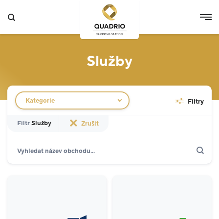
Služby
Filtr obchodů
Kategorie
Filtry
Filtr
Služby
Zrušit
Hledat
Zobrazit jen akce
Specializované prodejny
12
Potraviny
3
Móda
5