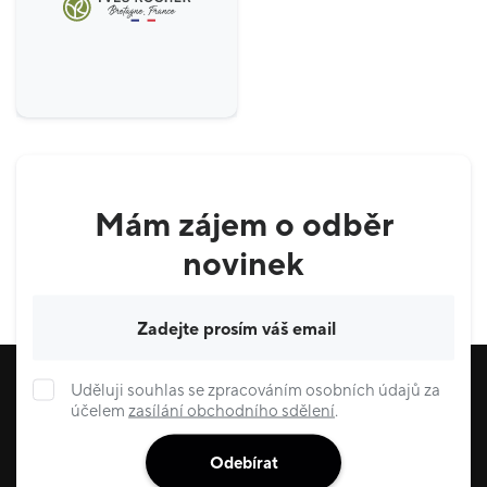
Mám zájem o odběr
novinek
Váš e-mail
Uděluji souhlas se zpracováním osobních údajů za
účelem
zasílání obchodního sdělení
.
Odebírat