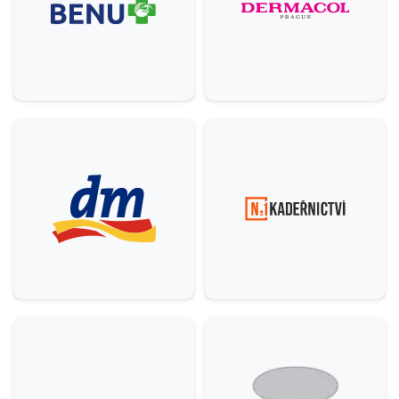
Ostatní
5
Krása & zdraví
9
Domácnost
3
Služby
6
Gastronomie & delikatesy
22