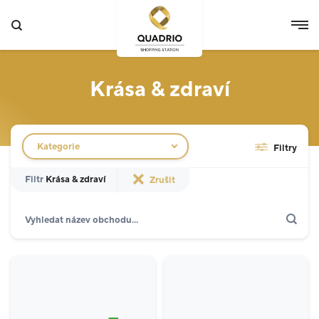
Krása & zdraví
Filtr obchodů
Kategorie
Filtry
Filtr
Krása & zdraví
Zrušit
Hledat
Zobrazit jen akce
Specializované prodejny
12
Potraviny
3
Móda
5