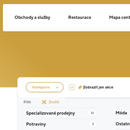
Obchody a služby
Restaurace
Mapa cent
Filtr obchodů
Kategorie
Zobrazit jen akce
Filtr
Zrušit
Móda
Specializované prodejny
12
Ostatn
Potraviny
3