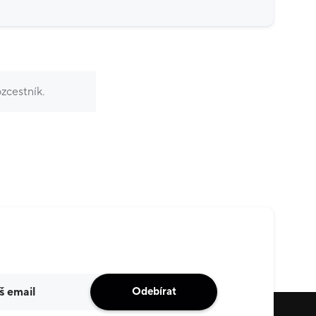
zcestník.
Odebírat