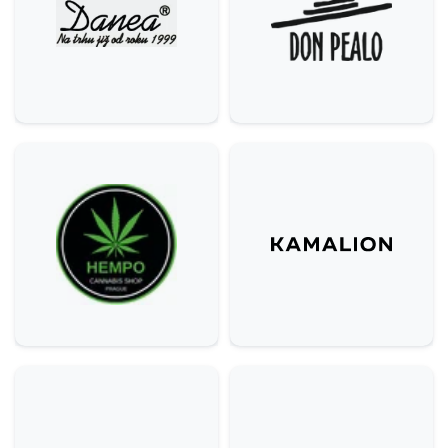
Krása & zdraví
9
Domácnost
3
Služby
6
Gastronomie & delikatesy
22