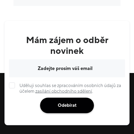
Ostatní
5
Krása & zdraví
9
Domácnost
3
Mám zájem o odběr
Služby
6
novinek
Gastronomie & delikatesy
22
Váš e-mail
Uděluji souhlas se zpracováním osobních údajů za
účelem
zasílání obchodního sdělení
.
Odebírat