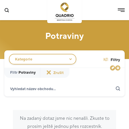
Potraviny
Filtr obchodů
Kategorie
Filtry
Filtr
Potraviny
Zrušit
Hledat
Zobrazit jen akce
Specializované prodejny
12
Potraviny
3
Na zadaný dotaz jsme nic nenašli. Zkuste to
Móda
5
prosím ještě jednou přes rozcestník.