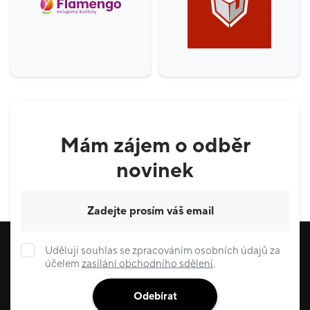
Mám zájem o odběr
novinek
Váš e-mail
Uděluji souhlas se zpracováním osobních údajů za
účelem
zasílání obchodního sdělení
.
Odebírat