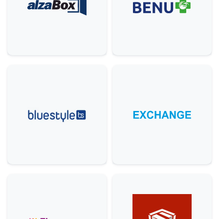
Ostatní
5
Krása & zdraví
9
Domácnost
3
Služby
6
Gastronomie & delikatesy
22