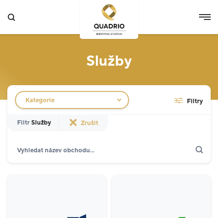
Služby
Filtr obchodů
Kategorie
Filtry
Filtr
Služby
Zrušit
Hledat
Zobrazit jen akce
Specializované prodejny
12
Potraviny
3
Móda
5