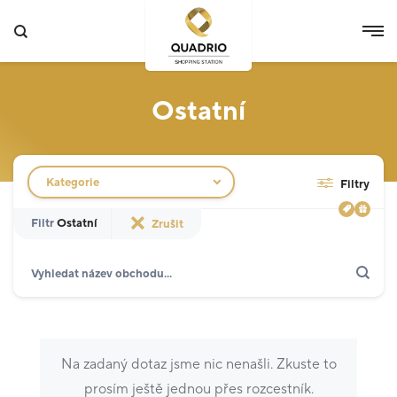
Ostatní
Filtr obchodů
Kategorie
Filtry
Filtr
Ostatní
Zrušit
Hledat
Zobrazit jen akce
Specializované prodejny
12
Potraviny
3
Na zadaný dotaz jsme nic nenašli. Zkuste to
Móda
5
prosím ještě jednou přes rozcestník.