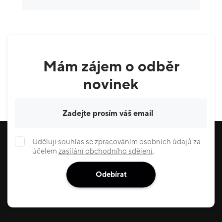
Ostatní
5
Krása & zdraví
9
Domácnost
3
Mám zájem o odběr
Služby
6
novinek
Gastronomie & delikatesy
22
Váš e-mail
Uděluji souhlas se zpracováním osobních údajů za
účelem
zasílání obchodního sdělení
.
Odebírat