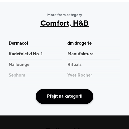
More from category
Comfort, H&B
Dermacol
dm drogerie
Kadeřnictví No. 1
Manufaktura
Nailounge
Rituals
Sephora
Yves Rocher
Přejít na kategorii