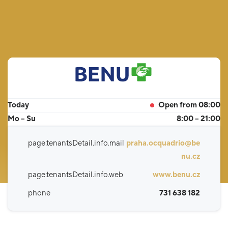
Today
Open from 08:00
Mo – Su
8:00 – 21:00
page.tenantsDetail.info.mail
praha.ocquadrio@be
nu.cz
page.tenantsDetail.info.web
www.benu.cz
phone
731 638 182