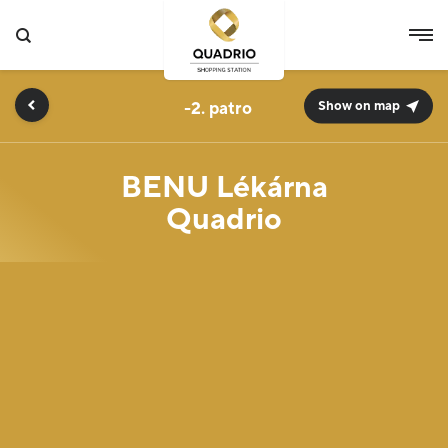
-2.
Show on map
BENU Lékárna
Quadrio