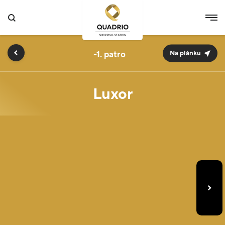
-1.
Na plánku
Luxor