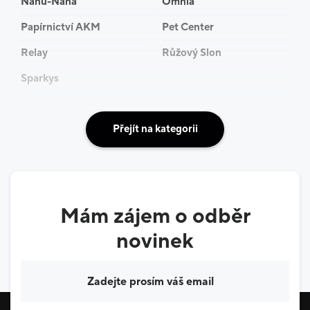
Nanu-Nana
Omnia
Papírnictví AKM
Pet Center
Relay
Růžový Slon
Sparkys
Přejít na kategorii
Mám zájem o odběr
novinek
Váš e-mail