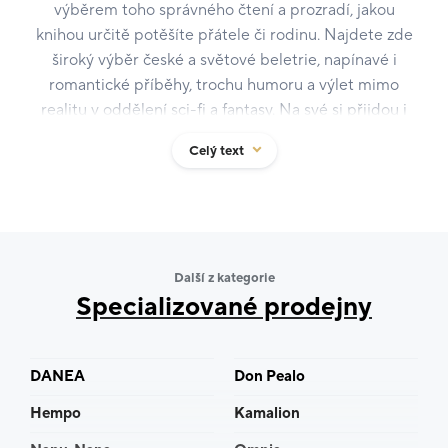
výběrem toho správného čtení a prozradí, jakou
knihou určitě potěšíte přátele či rodinu. Najdete zde
široký výběr české a světové beletrie, napínavé i
romantické příběhy, trochu humoru a výlet mimo
realitu v oddělení sci-fi a fantasy. Na své si přijdou i
fanoušci komiksů, děti či milovníci vaření, cestování a
Celý text
cizojazyčné literatury. Studenti naleznou široký
sortiment učebnic a slovníků.
Knihami to ale zdaleka nekončí – najdete u nás i velký
výběr deskových a karetních her, dárků a dárkových
Další z kategorie
poukázek. Speciálky i to, co skladem zrovna nemáme,
Specializované prodejny
vám rádi objednáme.
U nás v Luxoru žijí knihy, přijďte to zažít!
DANEA
Don Pealo
Hempo
Kamalion