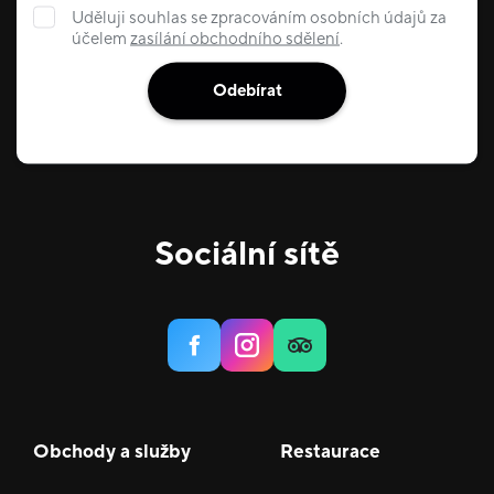
Uděluji souhlas se zpracováním osobních údajů za
účelem
zasílání obchodního sdělení
.
Odebírat
Sociální sítě
Obchody a služby
Restaurace