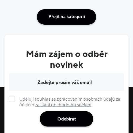
Přejít na kategorii
Mám zájem o odběr
novinek
Váš e-mail
Uděluji souhlas se zpracováním osobních údajů za
účelem
zasílání obchodního sdělení
.
Odebírat