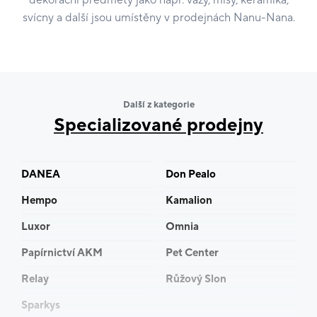
dekorační předměty jako např. vázy, mísy, keramika,
svícny a další jsou umístěny v prodejnách Nanu-Nana.
Další z kategorie
Specializované prodejny
DANEA
Don Pealo
Hempo
Kamalion
Luxor
Omnia
Papírnictví AKM
Pet Center
Relay
Růžový Slon
Sparkys