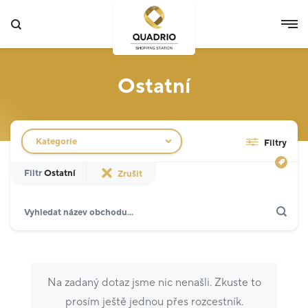
Ostatní
Filtr obchodů
Kategorie
Filtry
Filtr
Ostatní
Zrušit
Hledat
Zobrazit jen akce
Specializované prodejny
12
Potraviny
3
Na zadaný dotaz jsme nic nenašli. Zkuste to
Móda
5
prosím ještě jednou přes rozcestník.