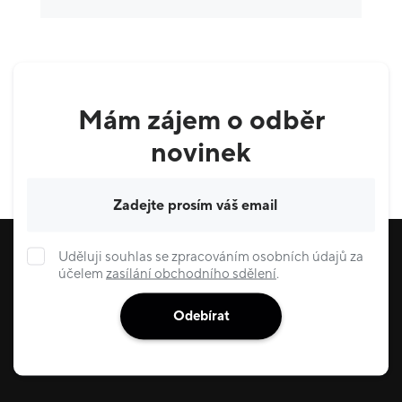
Ostatní
5
Krása & zdraví
9
Domácnost
3
Mám zájem o odběr
Služby
6
novinek
Gastronomie & delikatesy
22
Váš e-mail
Uděluji souhlas se zpracováním osobních údajů za
účelem
zasílání obchodního sdělení
.
Odebírat