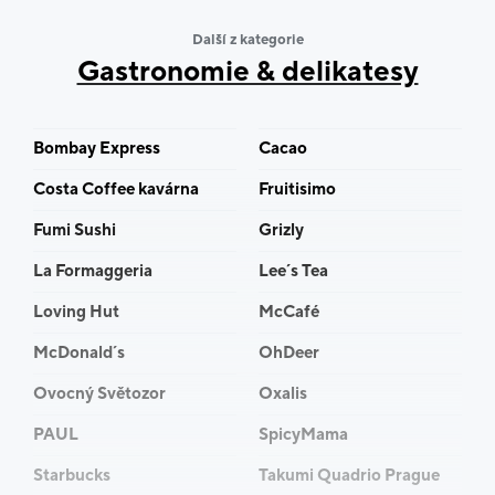
Další z kategorie
Gastronomie & delikatesy
Bombay Express
Cacao
Costa Coffee kavárna
Fruitisimo
Fumi Sushi
Grizly
La Formaggeria
Lee´s Tea
Loving Hut
McCafé
McDonald´s
OhDeer
Ovocný Světozor
Oxalis
PAUL
SpicyMama
Starbucks
Takumi Quadrio Prague