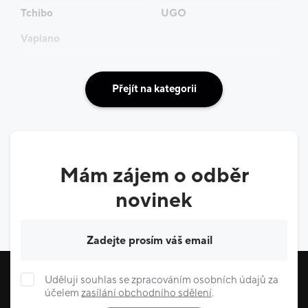
Tchibo
UGO
Vapiano
Přejít na kategorii
Mám zájem o odběr
novinek
Váš e-mail
Uděluji souhlas se zpracováním osobních údajů za
účelem
zasílání obchodního sdělení
.