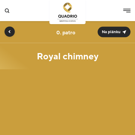
0.
Na plánku
Royal chimney