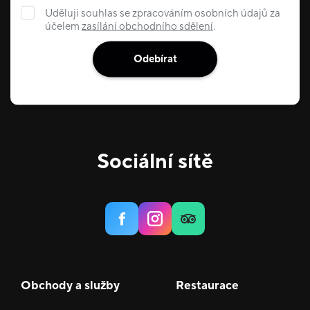
Uděluji souhlas se zpracováním osobních údajů za
účelem
zasílání obchodního sdělení
.
Odebírat
Sociální sítě
Obchody a služby
Restaurace