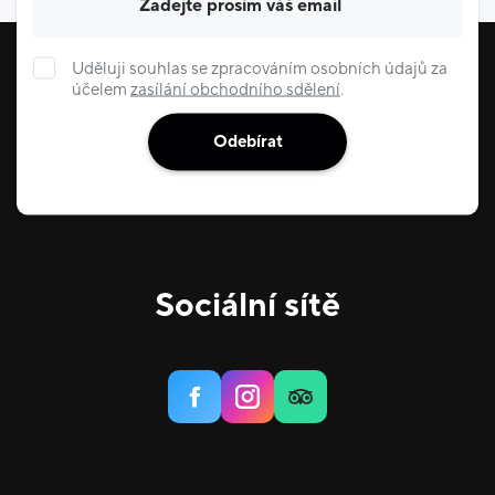
Uděluji souhlas se zpracováním osobních údajů za
účelem
zasílání obchodního sdělení
.
Odebírat
Sociální sítě