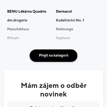
BENU Lékárna Quadrio
Dermacol
dm drogerie
Kadeřnictví No. 1
Manufaktura
Nailounge
Rituals
Sephora
Přejít na kategorii
Mám zájem o odběr
novinek
Váš e-mail