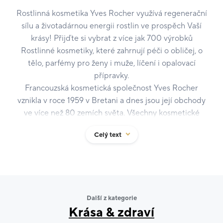
Rostlinná kosmetika Yves Rocher využívá regenerační
sílu a životadárnou energii rostlin ve prospěch Vaší
krásy! Přijďte si vybrat z více jak 700 výrobků
Rostlinné kosmetiky, které zahrnují péči o obličej, o
tělo, parfémy pro ženy i muže, líčení i opalovací
přípravky.
Francouzská kosmetická společnost Yves Rocher
vznikla v roce 1959 v Bretani a dnes jsou její obchody
ve více než 80 zemích světa. Všechny kosmetické
produkty jsou vyrobeny z rostlin, které si firma sama
Celý text
pěstuje, přičemž dodržuje přísné bezpečnostní i
ekologické standardy. Výrobky Rostlinné kosmetiky
ani jejich složky nejsou testovány na zvířatech a
neobsahují látky živočišného původu (kromě medu a
včelího vosku). Výrobky jsou dermatologicky a
Další z kategorie
oftalmologicky testovány.
Krása & zdraví