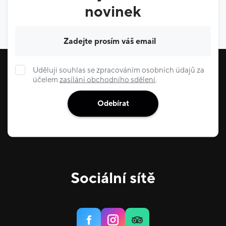
novinek
Váš e-mail
Uděluji souhlas se zpracováním osobních údajů za
účelem
zasílání obchodního sdělení
.
Odebírat
Sociální sítě