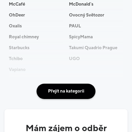
McCafé
McDonald´s
OhDeer
Ovocný Světozor
Oxalis
PAUL
Royal chimney
SpicyMama
Starbucks
Takumi Quadrio Prague
Tchibo
UGO
Vapiano
Přejít na kategorii
Mám zájem o odběr