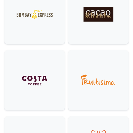
Móda
5
Ostatní
5
Krása & zdraví
9
Domácnost
3
Služby
6
Gastronomie & delikatesy
22