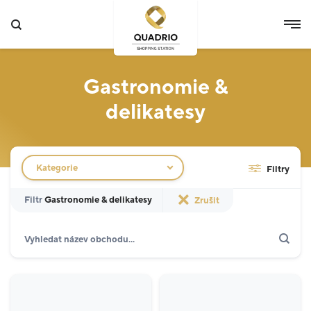
Gastronomie &
delikatesy
Filtr obchodů
Kategorie
Filtry
Filtr
Gastronomie & delikatesy
Zrušit
Hledat
Zobrazit jen akce
Specializované prodejny
12
Potraviny
3