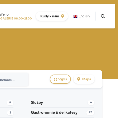
vřeno
Kudy k nám
English
GALERIE 08:00-21:00
Výpis
Mapa
Služby
6
9
Gastronomie & delikatesy
22
3