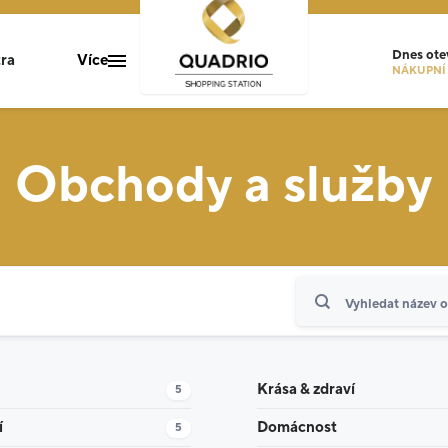
Dnes
ote
ra
Více
NÁKUPNÍ 
O nás
Obchody a služby
Gastro zóna
Kafka gallery
Socha Franze Kafky
Akce a novinky
Hledat
Kontakty
Kanceláře
Kariéra
Krása & zdraví
5
Domácnost
í
5