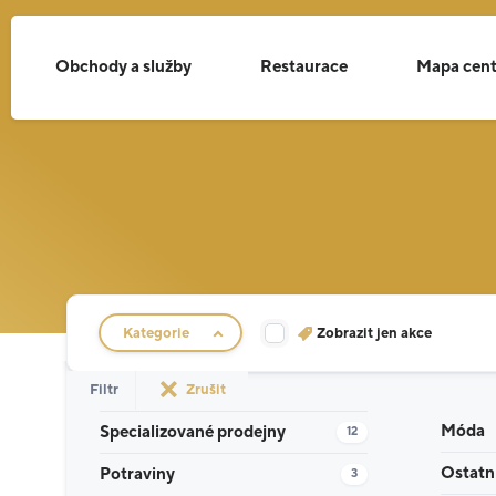
Obchody a služby
Restaurace
Mapa cent
Filtr obchodů
Kategorie
Zobrazit jen akce
Filtr
Zrušit
Móda
Specializované prodejny
12
Ostatn
Potraviny
3