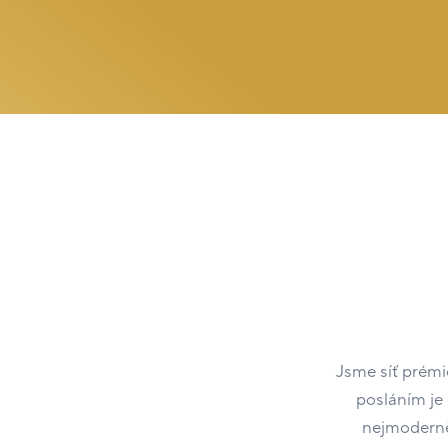
Jsme síť prémi
posláním je
nejmoderněj