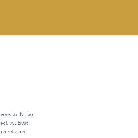
lovensku. Naším
či, využívat
 a relaxaci.