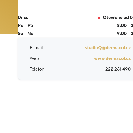
Dnes
Otevřeno od 
Po – Pá
8:00 – 
So – Ne
9:00 – 
E-mail
studioQ@dermacol.cz
Web
www.dermacol.cz
Telefon
222 261 490