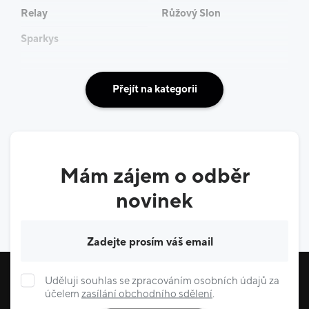
Relay
Růžový Slon
Sparkys
Přejít na kategorii
Mám zájem o odběr
novinek
Váš e-mail
Uděluji souhlas se zpracováním osobních údajů za
účelem
zasílání obchodního sdělení
.