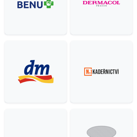
Ostatní
5
Krása & zdraví
9
Domácnost
3
Služby
6
Gastronomie & delikatesy
22