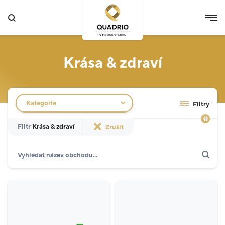
Krása & zdraví
Filtr obchodů
Kategorie
Filtry
Filtr
Krása & zdraví
Zrušit
Hledat
Zobrazit jen akce
Specializované prodejny
12
Potraviny
3
Móda
5