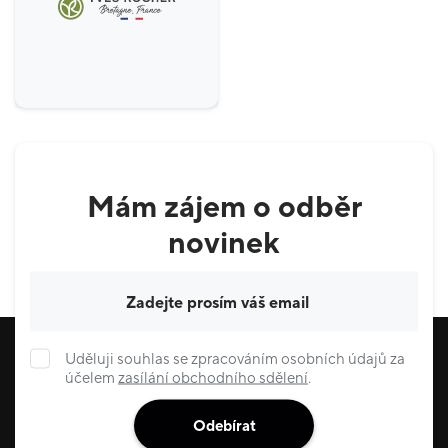
Mám zájem o odběr
novinek
Váš e-mail
Uděluji souhlas se zpracováním osobních údajů za
účelem
zasílání obchodního sdělení
.
Odebírat