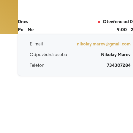
Dnes
Otevřeno od 
Po – Ne
9:00 – 
E-mail
nikolay.marev@gmail.com
Odpovědná osoba
Nikolay Marev
Telefon
734307284