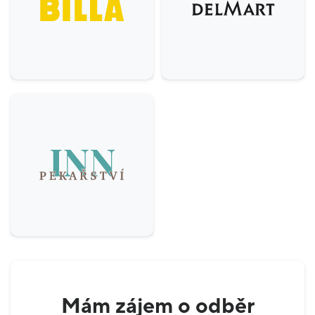
Ostatní
5
Krása & zdraví
9
Domácnost
3
Služby
6
Gastronomie & delikatesy
22
Mám zájem o odběr