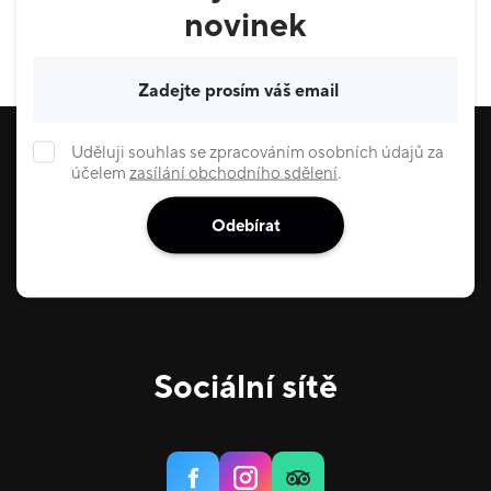
novinek
Váš e-mail
Uděluji souhlas se zpracováním osobních údajů za
účelem
zasílání obchodního sdělení
.
Odebírat
Sociální sítě