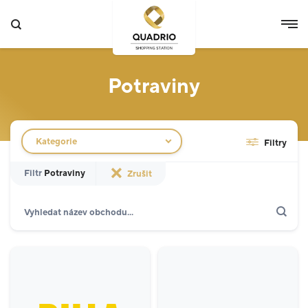
Potraviny
Filtr obchodů
Kategorie
Filtry
Filtr
Potraviny
Zrušit
Hledat
Zobrazit jen akce
Specializované prodejny
12
Potraviny
3
Móda
5