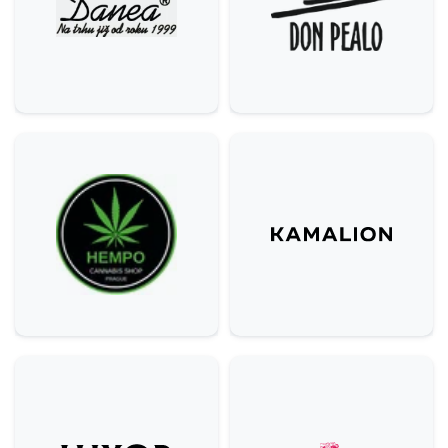
Ostatní
5
Krása & zdraví
9
Domácnost
3
Služby
6
Gastronomie & delikatesy
22