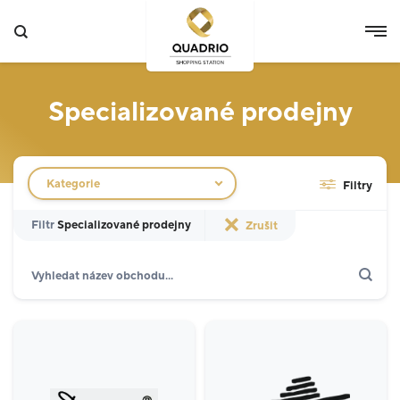
Specializované prodejny
Filtr obchodů
Kategorie
Filtry
Filtr
Specializované prodejny
Zrušit
Hledat
Zobrazit jen akce
Specializované prodejny
12
Potraviny
3
Móda
5