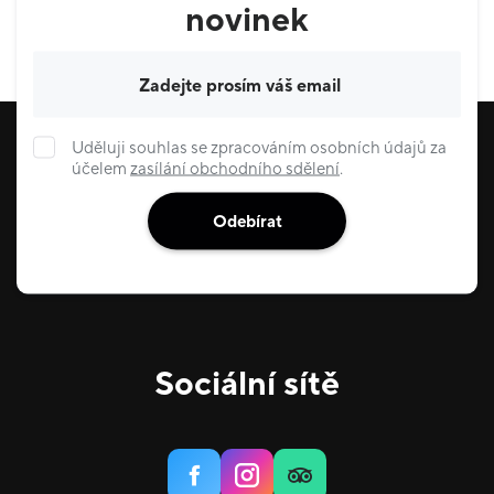
novinek
Váš e-mail
Uděluji souhlas se zpracováním osobních údajů za
účelem
zasílání obchodního sdělení
.
Odebírat
Sociální sítě