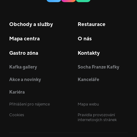
Obchody a služby
Restaurace
Mapa centra
O nás
Gastro zóna
Kontakty
Kafka gallery
Socha Franze Kafky
Akce a novinky
Kanceláře
Kariéra
Přihlášení pro nájemce
Mapa webu
Cookies
Pravidla provozování
internetových stránek