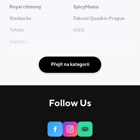
Royal chimney
SpicyMama
Starbucks
Takumi Quadrio Prague
Tchibo
UGO
Vapiano
Přejít na kategorii
Follow Us