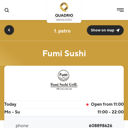
1.
Show on map
Fumi Sushi
Today
Open from 11:00
Mo – Su
11:00 – 22:00
phone
608898626