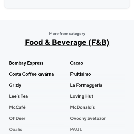
More from category
Food & Beverage (F&B)
Bombay Express
Cacao
Costa Coffee kavárna
Fruitisimo
Grizly
La Formaggeria
Lee´s Tea
Loving Hut
McCafé
McDonald´s
OhDeer
Ovocný Světozor
Oxalis
PAUL